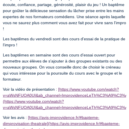
écoute, confiance, partage, générosité, plaisir du jeu ! Un baptême 
pour goûter la délicieuse sensation du lâcher prise entre les mains 
expertes de nos formateurs comédiens. Une séance après laquelle 
vous ne saurez plus comment vous avez fait pour vivre sans l'impro 
!
Les baptêmes du vendredi sont des cours d'essai de la pratique de 
l'impro !
Les baptêmes en semaine sont des cours d'essai ouvert pour 
permettre aux élèves de s'ajouter à des groupes existants ou des 
nouveaux groupes. On vous conseille donc de choisir le créneau 
qui vous intéresse pour la poursuite du cours avec le groupe et le 
formateur.
Voir la vidéo de présentation : 
[https://www.youtube.com/watch?
v=aWsNFUOA0UI&ab_channel=ImprovidenceLeTh%C3%A9%C3%A2
(https://www.youtube.com/watch?
v=aWsNFUOA0UI&ab_channel=ImprovidenceLeTh%C3%A9%C3%A
Voir les avis : 
[https://avis-improvidence.fr/#bapteme-
dimprovisation-theatrale](https://avis-improvidence.fr/#bapteme-