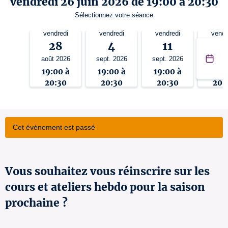
vendredi 26 juin 2026 de 19:00 à 20:30
Sélectionnez votre séance
vendredi
vendredi
vendredi
vendr
28
4
11
1
août 2026
sept. 2026
sept. 2026
sept. 
19:00 à
19:00 à
19:00 à
19:0
20:30
20:30
20:30
20:
Cet événement est passé
Vous souhaitez vous réinscrire sur les
cours et ateliers hebdo pour la saison
prochaine ?