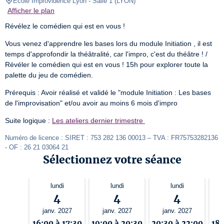
Ecole Improvidence Lyon
- Salle 1 
(
LYON
)
Afficher le plan
Révélez le comédien qui est en vous !
Vous venez d'apprendre les bases lors du module Initiation , il est 
temps d'approfondir la théâtralité, car l'impro, c'est du théâtre ! / 
Révéler le comédien qui est en vous ! 15h pour explorer toute la 
palette du jeu de comédien.
Prérequis : Avoir réalisé et validé le "module Initiation : Les bases 
de l'improvisation" et/ou avoir au moins 6 mois d'impro
Suite logique : 
Les ateliers dernier trimestre 
Numéro de licence : SIRET : 753 282 136 00013 – TVA : FR75753282136 
- OF : 26 21 03064 21
Sélectionnez votre séance
lundi
lundi
lundi
4
4
4
janv. 2027
janv. 2027
janv. 2027
16:00 à 17:30
19:00 à 20:30
20:30 à 22:00
18: